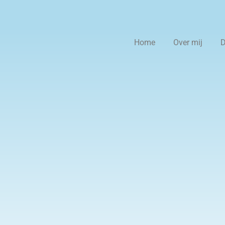
Home
Over mij
D